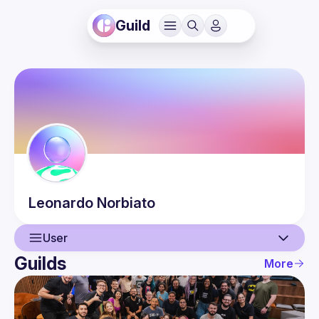
Guild
Leonardo
Norbiato
User
Guilds
More
User
Events