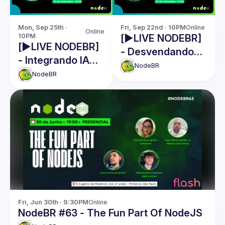
Mon, Sep 25th · 
Fri, Sep 22nd · 10PM
Online
Online
10PM
[▶️LIVE NODEBR]
[▶️LIVE NODEBR]
- Desvendando
- Integrando IA
Funções
NodeBR
com Mapas para
NodeBR
Serverless na
geração de
AWS
localizações
Fri, Jun 30th · 9:30PM
Online
NodeBR #63 - The Fun Part Of NodeJS