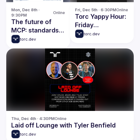
Mon, Dec 8th · 
Fri, Dec 5th · 6:30PM
Online
Online
9:30PM
Torc Yappy Hour:
The future of
Friday
MCP: standards,
Networking Event
torc.dev
security & the
torc.dev
agent economy
Thu, Dec 4th · 4:30PM
Online
Laid off Lounge with Tyler Benfield
torc.dev