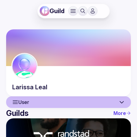
Guild
Larissa
Leal
User
Guilds
More
User
Events