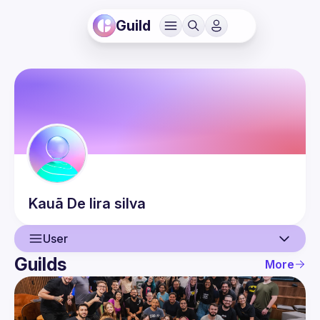
Guild
Kauã
De lira silva
User
Guilds
More
User
Events