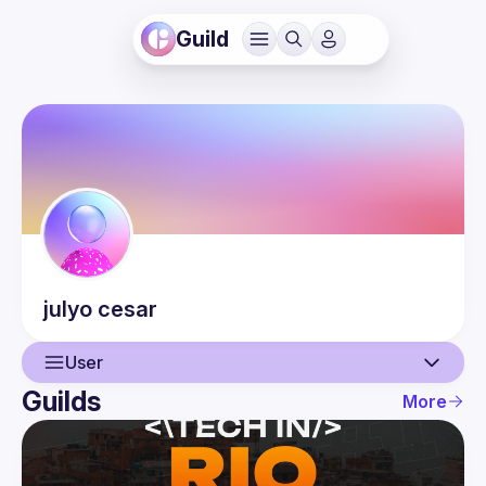
Guild
julyo
cesar
User
Guilds
More
User
Events