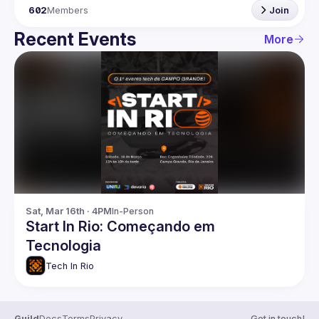
602
Members
Join
Recent Events
More
Sat, Mar 16th · 4PM
In-Person
Start In Rio: Começando em
Tecnologia
Tech In Rio
Guild
Docs
Terms
Privacy
Get in touch!