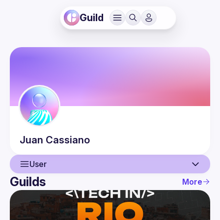
Guild
Juan
Cassiano
User
Guilds
More
User
Events