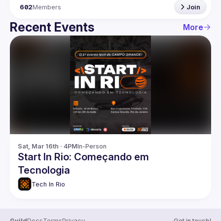
602
Members
Join
Recent Events
More
Sat, Mar 16th · 4PM
In-Person
Start In Rio: Começando em
Tecnologia
Tech In Rio
Guild
Docs
Terms
Privacy
Get in touch!