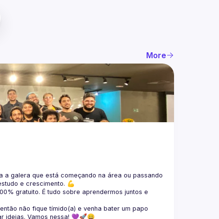
More
 a galera que está 
começando na área ou passando 
estudo e crescimento. 💪
100% gratuito.
 É tudo sobre aprendermos juntos e 
 então não fique tímido(a) e venha bater um papo 
ar ideias. Vamos nessa! 💜🚀😄