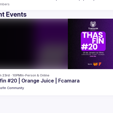
mbers
t Events
n 23rd · 10PM
In-Person & Online
fin #20 | Orange Juice | Fcamara
sfin Community