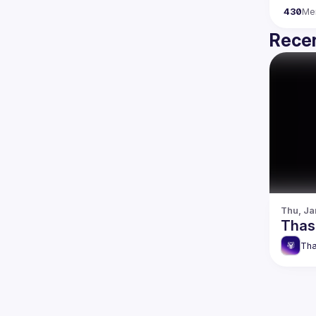
430
Me
Recen
Thu, Ja
Thas
Tha