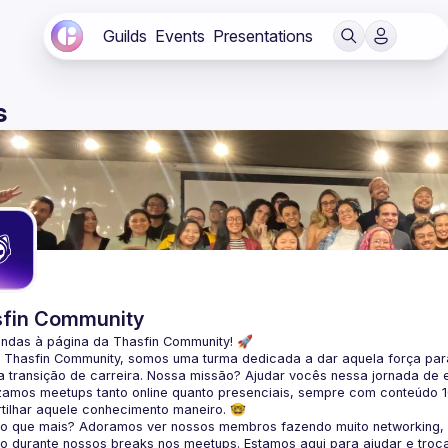
Guilds
Events
Presentations
s
fin Community
indas à página da 
Thasfin Community
! 🚀
a Thasfin Community, somos uma turma dedicada a dar aquela força para
 transição de carreira
. Nossa missão? Ajudar vocês nessa jornada de 
zamos 
meetups tanto online quanto presenciais
, sempre com conteúdo 
tilhar aquele conhecimento maneiro. 🤓
 o que mais? Adoramos ver nossos membros fazendo muito 
networking
,
o durante nossos breaks nos meetups. Estamos aqui para ajudar e troc