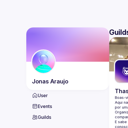
Guild
Jonas
Araujo
Thas
User
Boas-v
Aqui n
Events
por uma
Organi
Guilds
compar
E sabe
conosc