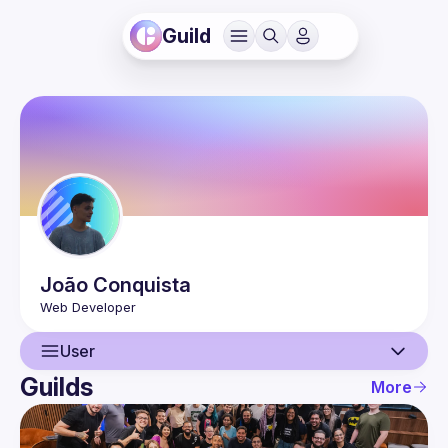
Guild
João
Conquista
User
Guilds
More
User
Events