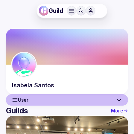
Guild
Isabela
Santos
User
Guilds
More
User
Events