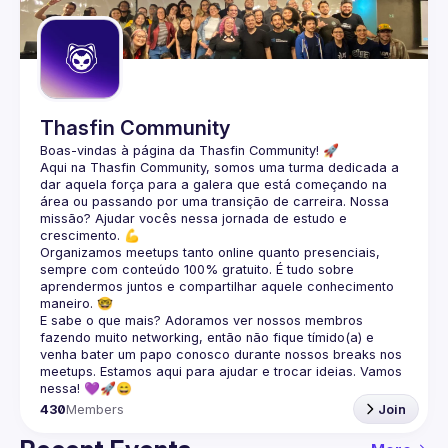
Guilds
Thasfin Community
Boas-vindas à página da 
Thasfin Community
! 🚀
Aqui na Thasfin Community, somos uma turma dedicada a 
dar aquela força para a galera que está 
começando na 
área ou passando por uma transição de carreira
. Nossa 
missão? Ajudar vocês nessa jornada de estudo e 
crescimento. 💪
Organizamos 
meetups tanto online quanto presenciais
, 
sempre com conteúdo 
100% gratuito.
 É tudo sobre 
aprendermos juntos e compartilhar aquele conhecimento 
maneiro. 🤓
E sabe o que mais? Adoramos ver nossos membros 
fazendo muito 
networking
, então não fique tímido(a) e 
venha bater um papo conosco durante nossos breaks nos 
meetups. Estamos aqui para ajudar e trocar ideias. Vamos 
nessa! 💜🚀😄
430
Members
Join