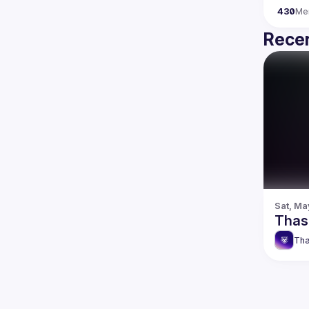
430
Me
Recen
Sat, Ma
Thas
Tha