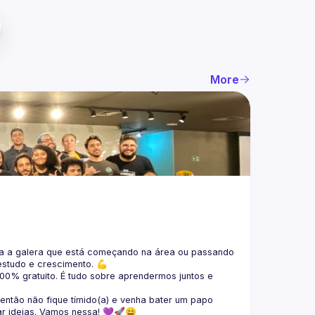
More
 a galera que está 
começando na área ou passando 
estudo e crescimento. 💪
100% gratuito.
 É tudo sobre aprendermos juntos e 
 então não fique tímido(a) e venha bater um papo 
ar ideias. Vamos nessa! 💜🚀😄