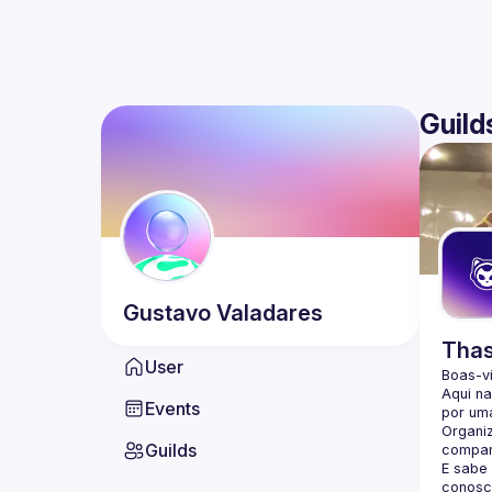
Guild
Gustavo
Valadares
Thas
User
Boas-v
Aqui n
Events
por uma
Organi
Guilds
compar
E sabe
conosc