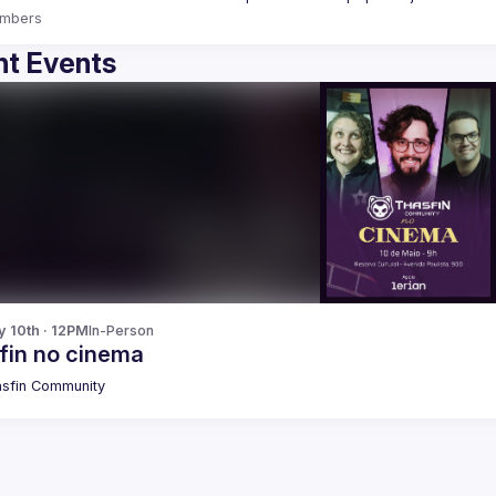
mbers
t Events
y 10th · 12PM
In-Person
fin no cinema
sfin Community