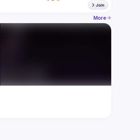
Join
More