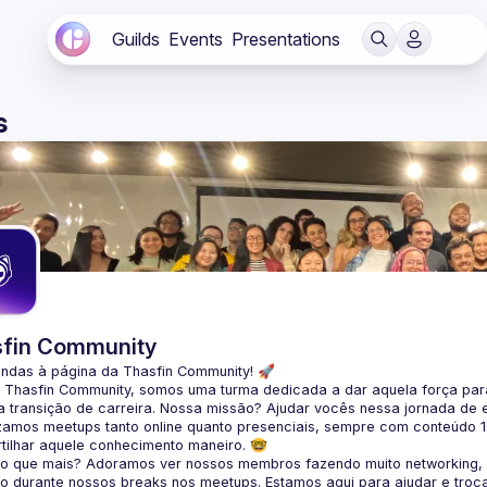
Guilds
Events
Presentations
s
fin Community
indas à página da 
Thasfin Community
! 🚀
a Thasfin Community, somos uma turma dedicada a dar aquela força para
 transição de carreira
. Nossa missão? Ajudar vocês nessa jornada de 
zamos 
meetups tanto online quanto presenciais
, sempre com conteúdo 
tilhar aquele conhecimento maneiro. 🤓
 o que mais? Adoramos ver nossos membros fazendo muito 
networking
,
o durante nossos breaks nos meetups. Estamos aqui para ajudar e troc