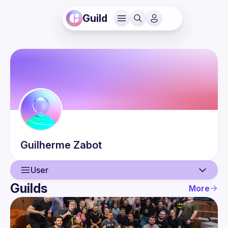
Guild
Guilherme
Zabot
User
Guilds
More
User
Events