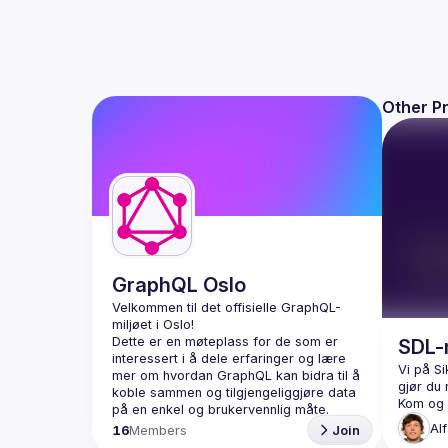
Other P
GraphQL Oslo
Velkommen til det offisielle GraphQL-
Dette er en møteplass for de som er 
SDL-
interessert i å dele erfaringer og lære 
Vi på Si
mer om hvordan GraphQL kan bidra til å 
koble sammen og tilgjengeliggjøre data 
Alf
16
Members
Join