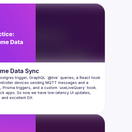
time Data Sync
stgres trigger, GraphQL `@live` queries, a React hook 
ontroller devices sending MQTT messages and a 
Prisma triggers, and a custom `useLiveQuery` hook. 
stack apps. So now we have low-latency UI updates, 