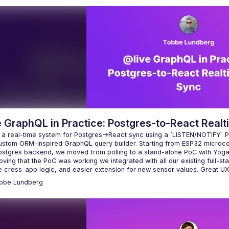
e GraphQL in Practice: Postgres-to-React Real
t a real-time system for Postgres→React sync using a `LISTEN/NOTIFY` Po
ustom ORM-inspired GraphQL query builder. Starting from ESP32 microc
stgres backend, we moved from polling to a stand-alone PoC with Yoga, 
oving that the PoC was working we integrated with all our existing full-
bbe
Lundberg