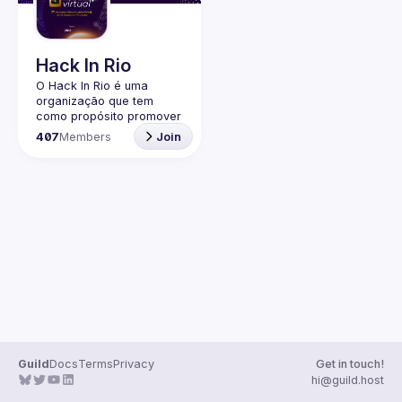
Guilds
Hack In Rio
O Hack In Rio é uma 
organização que tem 
como propósito promover 
o desenvolvimento de 
407
Members
Join
uma comunidade local 
sobre Segurança da 
Informação, por meio da 
realização de encontros 
entre entusiastas, 
profissionais da área e 
Guild
Docs
Terms
Privacy
Get in touch!
hi@guild.host