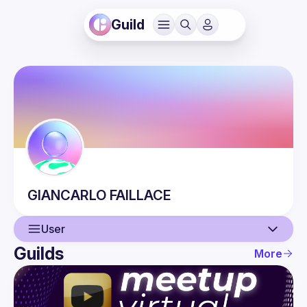
Guild
GIANCARLO
FAILLACE
User
Guilds
More
User
Events