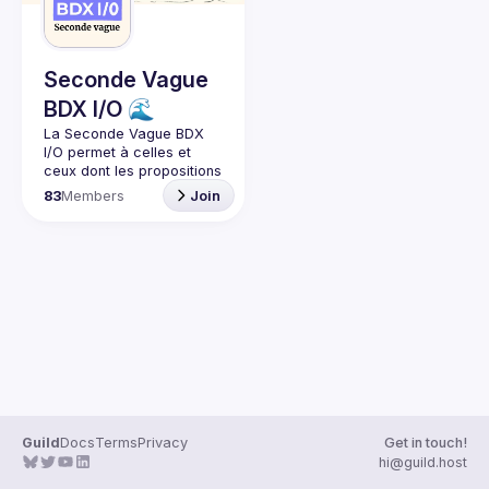
Guilds
Seconde Vague
BDX I/O 🌊
La Seconde Vague BDX 
I/O
 permet à celles et 
ceux dont les propositions 
n’ont pas été retenues lors 
83
Members
Join
du dernier CFP de BDX I/O 
de donner leur talk lors de 
meetups réguliers.
🎯 L’objectif est de mettre 
en lumière des sujets 
variés, techniques ou non, 
et de permettre aux 
orateurs, quel que soit 
leur niveau d’expérience, 
Guild
Docs
Terms
Privacy
Get in touch!
hi@guild.host