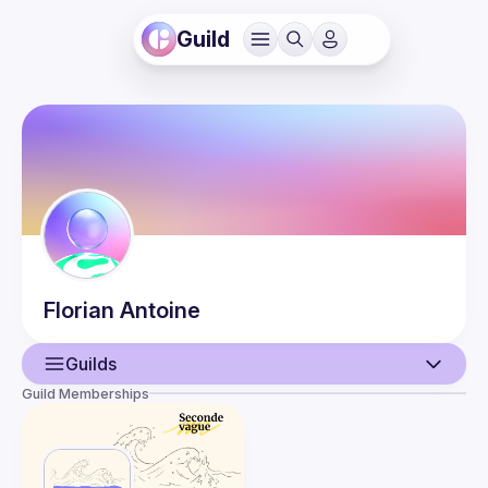
Guild
Florian
Antoine
Guilds
Guild Memberships
User
Events