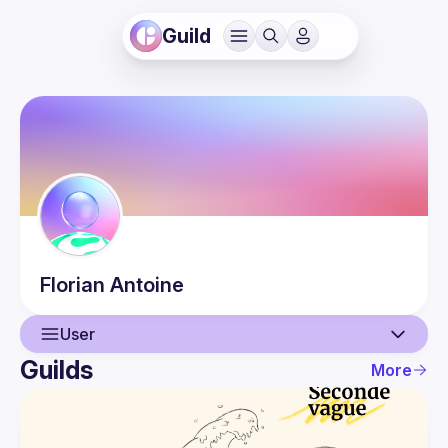
Guild
Florian
Antoine
User
Guilds
More
User
Events