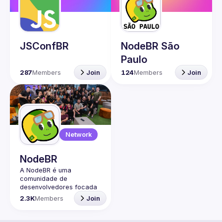
Guilds
JSConfBR
NodeBR São
Paulo
287
Members
Join
124
Members
Join
Network
NodeBR
A NodeBR é uma 
comunidade de 
desenvolvedores focada 
na linguagem de 
2.3K
Members
Join
programação JavaScript 
e no ambiente de 
execução Node.js. Ela foi 