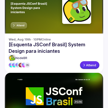
Guilds
Wed, Aug 19th · 10PM
Online
[Esquenta JSConf Brasil] System
Design para iniciantes
NodeBR
Attend
35