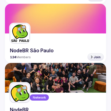
NodeBR São Paulo
124
Members
Join
Network
NodeBR