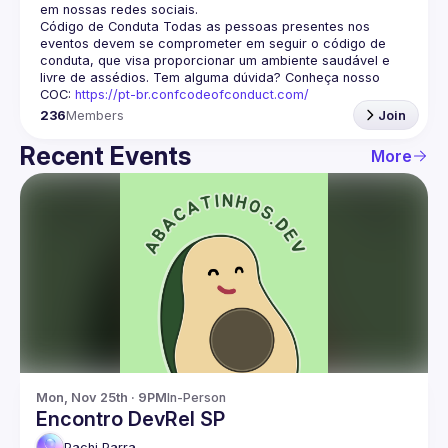
em nossas redes sociais.
Código de Conduta
 Todas as pessoas presentes nos 
eventos devem se comprometer em seguir o código de 
conduta, que visa proporcionar um ambiente saudável e 
livre de assédios. Tem alguma dúvida? Conheça nosso 
COC: 
https://pt-br.confcodeofconduct.com/
236
Members
Join
Recent Events
More
Mon, Nov 25th · 9PM
In-Person
Encontro DevRel SP
Pachi
Parra