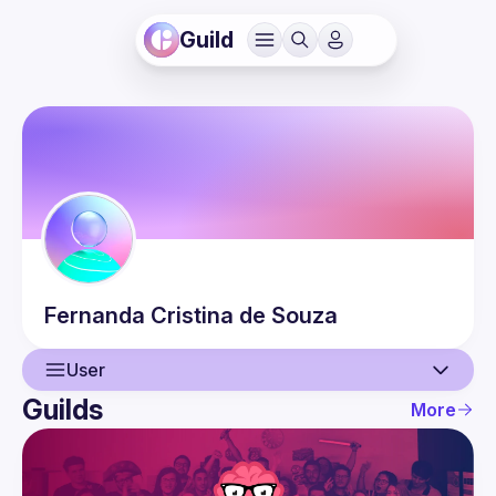
Guild
Fernanda
Cristina de Souza
User
Guilds
More
User
Events