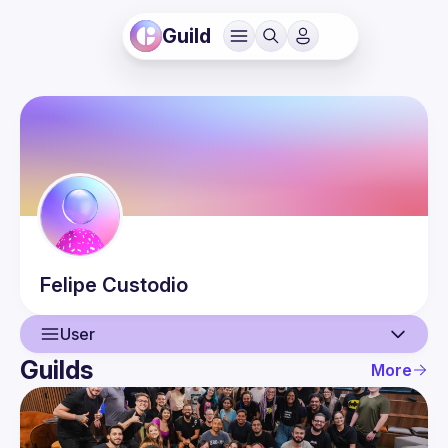
Guild
Felipe
Custodio
User
Guilds
More
User
Events