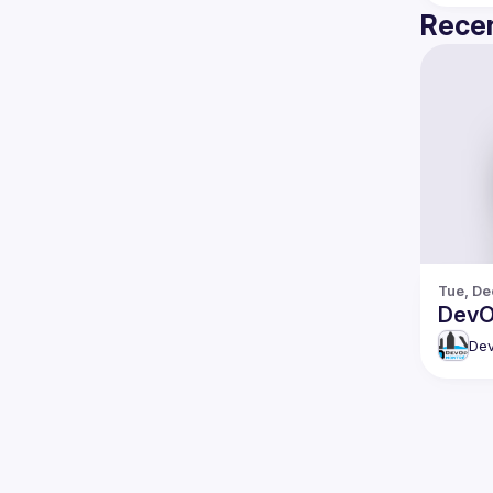
Recen
Tue, De
DevO
Dev