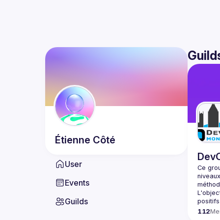
Guild
Étienne
Côté
DevO
User
Ce grou
niveaux
Events
L'objec
Guilds
112
Me