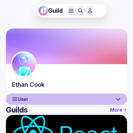
Guild
Ethan
Cook
User
Guilds
More
User
Events