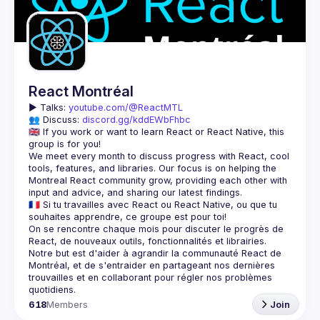
Guilds
React Montréal
▶️ 
Talks: 
youtube.com/@ReactMTL
👥 Discuss: 
discord.gg/kddEWbFhbc
🇬🇧 If you work or want to learn React or React Native, this 
We meet every month to discuss progress with React, cool 
tools, features, and libraries. Our focus is on helping the 
Montreal React community grow, providing each other with 
🇫🇷 Si tu travailles avec React ou React Native, ou que tu 
On se rencontre chaque mois pour discuter le progrès de 
React, de nouveaux outils, fonctionnalités et librairies. 
Notre but est d'aider à agrandir la communauté React de 
Montréal, et de s'entraider en partageant nos dernières 
trouvailles et en collaborant pour régler nos problèmes 
618
Members
Join