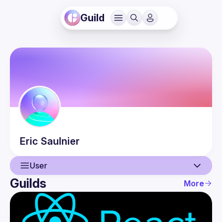
Guild
Eric
Saulnier
User
Guilds
More
User
Events