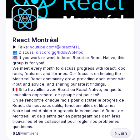
Guilds
React Montréal
▶️ 
Talks: 
youtube.com/@ReactMTL
👥 Discuss: 
discord.gg/kddEWbFhbc
🇬🇧 If you work or want to learn React or React Native, this 
We meet every month to discuss progress with React, cool 
tools, features, and libraries. Our focus is on helping the 
Montreal React community grow, providing each other with 
🇫🇷 Si tu travailles avec React ou React Native, ou que tu 
On se rencontre chaque mois pour discuter le progrès de 
React, de nouveaux outils, fonctionnalités et librairies. 
Notre but est d'aider à agrandir la communauté React de 
Montréal, et de s'entraider en partageant nos dernières 
trouvailles et en collaborant pour régler nos problèmes 
618
Members
Join