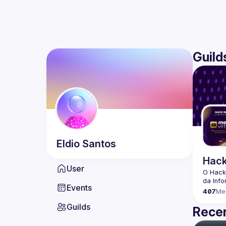
Guild
Eldio
Santos
Hack
User
O Hack
Events
407
Me
Guilds
Recen