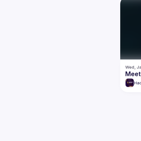
Wed, Ja
Meetu
Hac