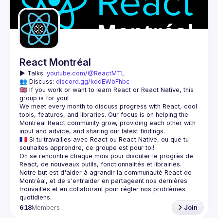
Guilds
React Montréal
▶️ 
Talks: 
youtube.com/@ReactMTL
👥 Discuss: 
discord.gg/kddEWbFhbc
🇬🇧 If you work or want to learn React or React Native, this 
We meet every month to discuss progress with React, cool 
tools, features, and libraries. Our focus is on helping the 
Montreal React community grow, providing each other with 
🇫🇷 Si tu travailles avec React ou React Native, ou que tu 
On se rencontre chaque mois pour discuter le progrès de 
React, de nouveaux outils, fonctionnalités et librairies. 
Notre but est d'aider à agrandir la communauté React de 
Montréal, et de s'entraider en partageant nos dernières 
trouvailles et en collaborant pour régler nos problèmes 
618
Members
Join