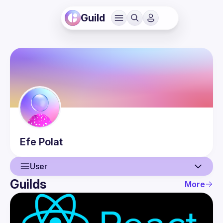
Guild
Efe
Polat
User
Guilds
More
User
Events