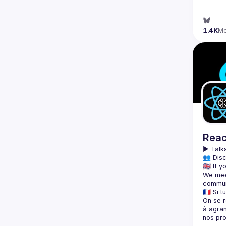
1.4K
M
Reac
▶️ 
Talks
👥 Disc
We meet
On se r
à agran