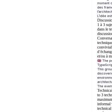
moment da
des frame
Discussi
1 à 3 suj
dans le 
discussio
Conversat
techniqu
convivia
d’échange
et/ou à m
🇬🇧 The 
This grou
discoveri
environme
Technical
to 3 tech
maximum).
informal
technical