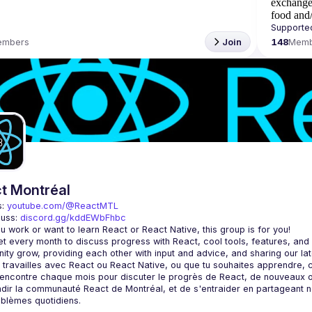
exchange
food and/
embers
Join
148
Memb
t Montréal
: 
youtube.com/@ReactMTL
uss: 
discord.gg/kddEWbFhbc
 every month to discuss progress with React, cool tools, features, and li
encontre chaque mois pour discuter le progrès de React, de nouveaux outils
dir la communauté React de Montréal, et de s'entraider en partageant nos