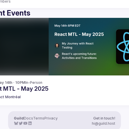
mbers
t Events
y 14th · 10PM
In-Person
t MTL - May 2025
ct Montréal
Guild
Docs
Terms
Privacy
Get in touch!
hi@guild.host