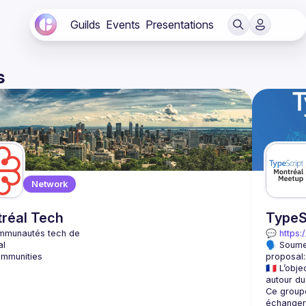
Guilds
Events
Presentations
s
Network
réal Tech
TypeS
💬 
https:
🗣️ Soume
proposal:
🇫🇷 L’ob
Ce groupe
échanger 