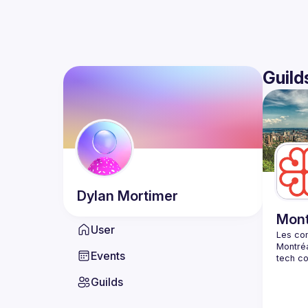
Guild
Dylan
Mortimer
Mont
User
Events
Guilds