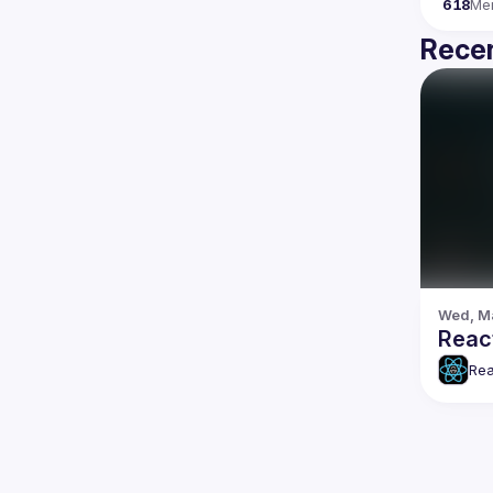
618
Me
Recen
Wed, Ma
Reac
Rea