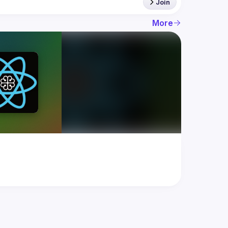
Join
More