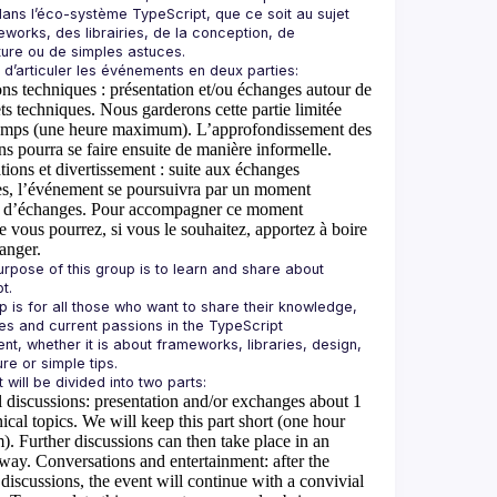
ns l’éco-système TypeScript, que ce soit au sujet 
works, des librairies, de la conception, de 
ons techniques
: présentation et/ou échanges autour de
ets techniques. Nous garderons cette partie limitée
temps (une heure maximum). L’approfondissement des
ns pourra se faire ensuite de manière informelle.
ions et divertissement
: suite aux échanges
es, l’événement se poursuivra par un moment
l d’échanges. Pour accompagner ce moment
 vous pourrez, si vous le souhaitez, apportez à boire
anger.
purpose of this group is to learn and share about 
p is for all those who want to share their knowledge, 
es and current passions in the TypeScript 
nt, whether it is about frameworks, libraries, design, 
 discussions
: presentation and/or exchanges about 1
nical topics. We will keep this part short (one hour
 Further discussions can then take place in an
 way.
Conversations and entertainment
: after the
 discussions, the event will continue with a convivial