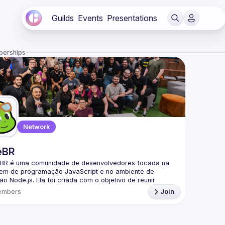
Guilds
Events
Presentations
berships
Network
eBR
BR é uma comunidade de desenvolvedores focada na 
gem de programação JavaScript e no ambiente de 
o Node.js. Ela foi criada com o objetivo de reunir 
adores brasileiros interessados em compartilhar 
embers
Join
mentos, trocar experiências e fortalecer a comunidade 
a parte da nossa comunidade no Discord ->
/discord.gg/rbNpcCu4