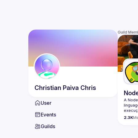
Guild Mem
Christian Paiva
Chris
Nod
A Node
User
lingua
execuçã
Events
program
2.3K
M
conheci
Guilds
🟢 Faç
https:/