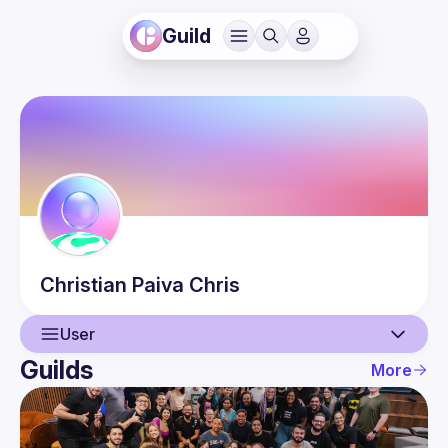
Guild
Christian Paiva
Chris
User
Guilds
More
User
Events