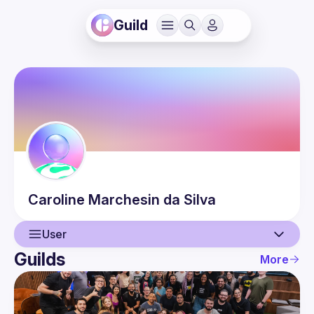
Guild
Caroline
Marchesin da Silva
User
Guilds
More
User
Events