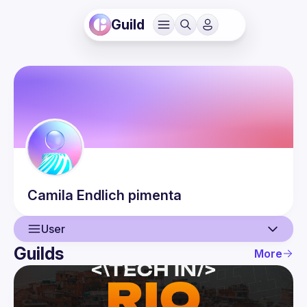
Guild
Camila
Endlich pimenta
User
Guilds
More
User
Events