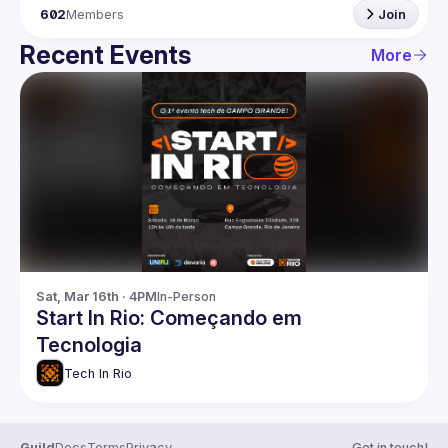
602
Members
Join
Recent Events
More
Sat, Mar 16th · 4PM
In-Person
Start In Rio: Começando em
Tecnologia
Tech In Rio
Guild
Docs
Terms
Privacy
Get in touch!