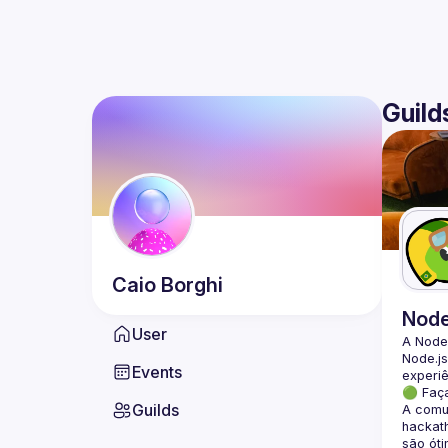
Guild
Caio
Borghi
Nod
User
A Node
Node.js
Events
🟢 Faç
Guilds
A comun
hackath