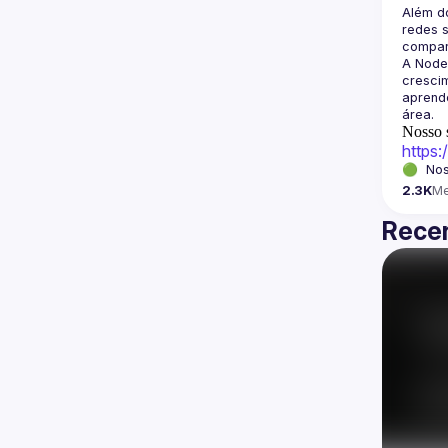
Além d
redes s
A Node
crescim
aprende
Nosso s
https
🟢  Nos
2.3K
M
Recen