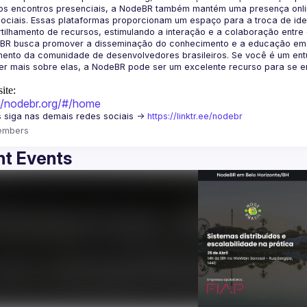
os encontros presenciais, a NodeBR também mantém uma presença online
ociais. Essas plataformas proporcionam um espaço para a troca de idei
BR busca promover a disseminação do conhecimento e a educação em Jav
ento da comunidade de desenvolvedores brasileiros. Se você é um entu
r mais sobre elas, a NodeBR pode ser um excelente recurso para se env
ite:
://nodebr.org/#/home
 siga nas demais redes sociais -> 
https://linktr.ee/nodebr
embers
t Events