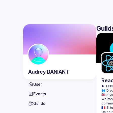
Guild
Audrey
BANIANT
Reac
User
▶️ 
Talks
👥 Disc
Events
We meet
Guilds
On se r