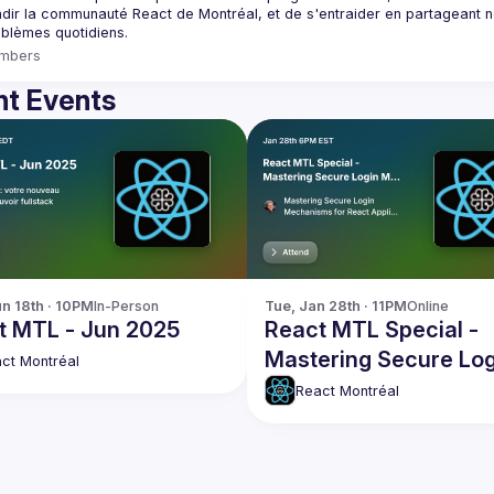
dir la communauté React de Montréal, et de s'entraider en partageant nos
mbers
t Events
n 18th · 10PM
In-Person
Tue, Jan 28th · 11PM
Online
t MTL - Jun 2025
React MTL Special -
Mastering Secure Log
ct Montréal
Mechanisms for Reac
React Montréal
Apps