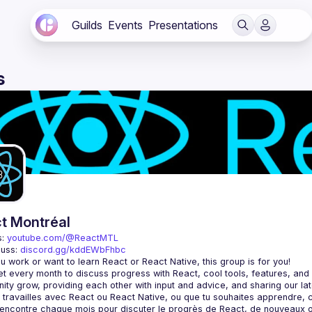
Guilds
Events
Presentations
s
t Montréal
: 
youtube.com/@ReactMTL
uss: 
discord.gg/kddEWbFhbc
 every month to discuss progress with React, cool tools, features, and li
encontre chaque mois pour discuter le progrès de React, de nouveaux outils