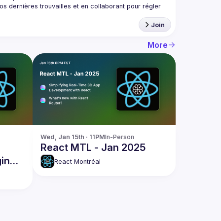
 dernières trouvailles et en collaborant pour régler 
Join
More
Wed, Jan 15th · 11PM
In-Person
React MTL - Jan 2025
in
React Montréal
t