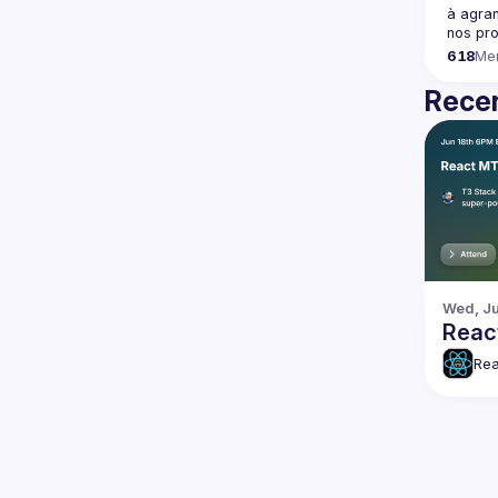
à agran
618
Me
Recen
Wed, Ju
Reac
Rea