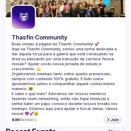
Guilds
Thasfin Community
Boas-vindas à página da 
Thasfin Community
! 🚀
Aqui na Thasfin Community, somos uma turma dedicada a 
dar aquela força para a galera que está 
começando na 
área ou passando por uma transição de carreira
. Nossa 
missão? Ajudar vocês nessa jornada de estudo e 
crescimento. 💪
Organizamos 
meetups tanto online quanto presenciais
, 
sempre com conteúdo 
100% gratuito.
 É tudo sobre 
aprendermos juntos e compartilhar aquele conhecimento 
maneiro. 🤓
E sabe o que mais? Adoramos ver nossos membros 
fazendo muito 
networking
, então não fique tímido(a) e 
venha bater um papo conosco durante nossos breaks nos 
meetups. Estamos aqui para ajudar e trocar ideias. Vamos 
nessa! 💜🚀😄
430
Members
Join