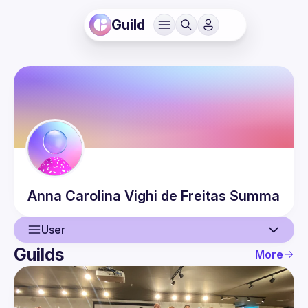
Guild
Anna Carolina
Vighi de Freitas Summa
User
Guilds
More
User
Events