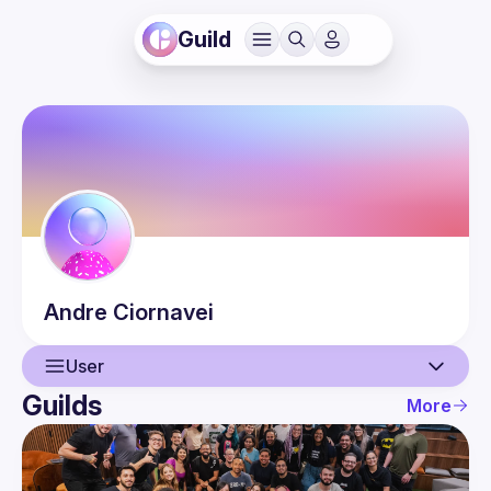
Guild
Andre
Ciornavei
User
Guilds
More
User
Events