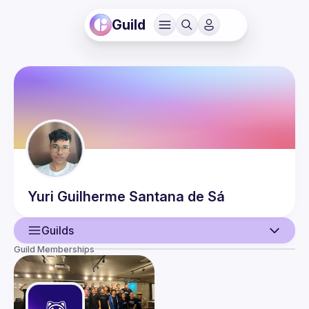
Guild
Yuri Guilherme
Santana de Sá
Guilds
Guild Memberships
User
Events