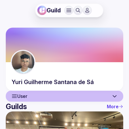
Guild
Yuri Guilherme
Santana de Sá
User
Guilds
More
User
Events