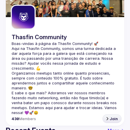
Guilds
Thasfin Community
Boas-vindas à página da 
Thasfin Community
! 🚀
Aqui na Thasfin Community, somos uma turma dedicada a 
dar aquela força para a galera que está 
começando na 
área ou passando por uma transição de carreira
. Nossa 
missão? Ajudar vocês nessa jornada de estudo e 
crescimento. 💪
Organizamos 
meetups tanto online quanto presenciais
, 
sempre com conteúdo 
100% gratuito.
 É tudo sobre 
aprendermos juntos e compartilhar aquele conhecimento 
maneiro. 🤓
E sabe o que mais? Adoramos ver nossos membros 
fazendo muito 
networking
, então não fique tímido(a) e 
venha bater um papo conosco durante nossos breaks nos 
meetups. Estamos aqui para ajudar e trocar ideias. Vamos 
nessa! 💜🚀😄
430
Members
Join