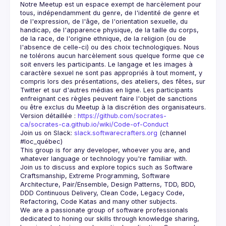
Notre Meetup est un espace exempt de harcèlement pour 
tous, indépendamment du genre, de l'identité de genre et 
de l'expression, de l'âge, de l'orientation sexuelle, du 
handicap, de l'apparence physique, de la taille du corps, 
de la race, de l'origine ethnique, de la religion (ou de 
l'absence de celle-ci) ou des choix technologiques. Nous 
ne tolérons aucun harcèlement sous quelque forme que ce 
soit envers les participants. Le langage et les images à 
caractère sexuel ne sont pas appropriés à tout moment, y 
compris lors des présentations, des ateliers, des fêtes, sur 
Twitter et sur d'autres médias en ligne. Les participants 
enfreignant ces règles peuvent faire l'objet de sanctions 
Version détaillée : 
https://github.com/socrates-
ca/socrates-ca.github.io/wiki/Code-of-Conduct
Join us on Slack: 
slack.softwarecrafters.org
 (channel 
#loc_québec)
This group is for any developer, whoever you are, and 
Join us to discuss and explore topics such as Software 
Craftsmanship, Extreme Programming, Software 
Architecture, Pair/Ensemble, Design Patterns, TDD, BDD, 
DDD Continuous Delivery, Clean Code, Legacy Code, 
We are a passionate group of software professionals 
dedicated to honing our skills through knowledge sharing, 