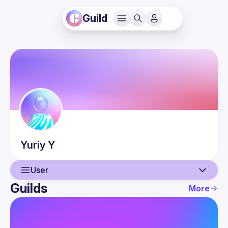
Guild
Yuriy
Y
User
Guilds
More
User
Events