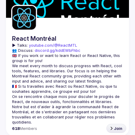
Guilds
React Montréal
▶️ 
Talks: 
youtube.com/@ReactMTL
👥 Discuss: 
discord.gg/kddEWbFhbc
🇬🇧 If you work or want to learn React or React Native, this 
We meet every month to discuss progress with React, cool 
tools, features, and libraries. Our focus is on helping the 
Montreal React community grow, providing each other with 
🇫🇷 Si tu travailles avec React ou React Native, ou que tu 
On se rencontre chaque mois pour discuter le progrès de 
React, de nouveaux outils, fonctionnalités et librairies. 
Notre but est d'aider à agrandir la communauté React de 
Montréal, et de s'entraider en partageant nos dernières 
trouvailles et en collaborant pour régler nos problèmes 
618
Members
Join