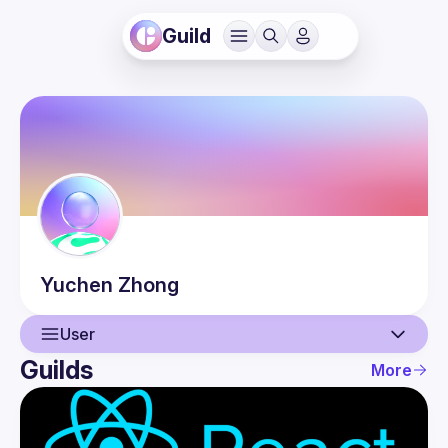
Guild
Yuchen
Zhong
User
Guilds
More
User
Events