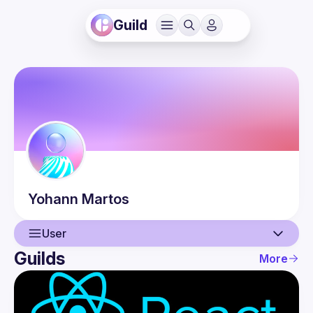
Guild
Yohann
Martos
User
Guilds
More
User
Events