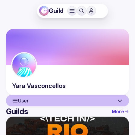
Guild
Yara
Vasconcellos
User
Guilds
More
User
Events