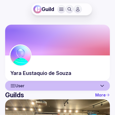
Guild
Yara
Eustaquio de Souza
User
Guilds
More
User
Events