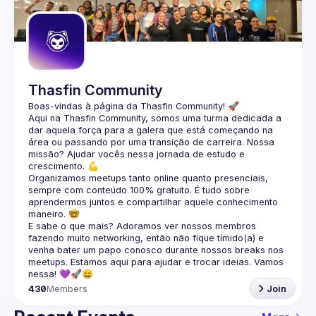
Guilds
Thasfin Community
Boas-vindas à página da 
Thasfin Community
! 🚀
Aqui na Thasfin Community, somos uma turma dedicada a 
dar aquela força para a galera que está 
começando na 
área ou passando por uma transição de carreira
. Nossa 
missão? Ajudar vocês nessa jornada de estudo e 
crescimento. 💪
Organizamos 
meetups tanto online quanto presenciais
, 
sempre com conteúdo 
100% gratuito.
 É tudo sobre 
aprendermos juntos e compartilhar aquele conhecimento 
maneiro. 🤓
E sabe o que mais? Adoramos ver nossos membros 
fazendo muito 
networking
, então não fique tímido(a) e 
venha bater um papo conosco durante nossos breaks nos 
meetups. Estamos aqui para ajudar e trocar ideias. Vamos 
nessa! 💜🚀😄
430
Members
Join