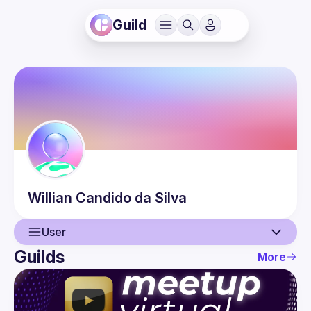
Guild
Willian
Candido da Silva
User
Guilds
More
User
Events