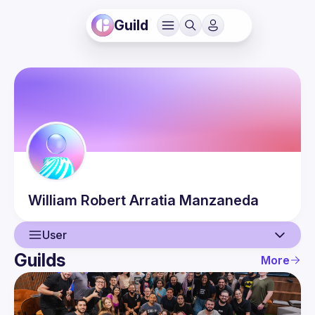
Guild
William
Robert Arratia Manzaneda
User
Guilds
More
User
Events