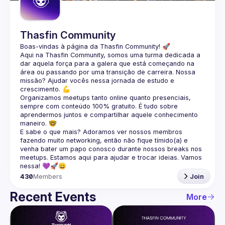
Thasfin Community
Boas-vindas à página da 
Thasfin Community
! 🚀
Aqui na Thasfin Community, somos uma turma dedicada a 
dar aquela força para a galera que está 
começando na 
área ou passando por uma transição de carreira
. Nossa 
missão? Ajudar vocês nessa jornada de estudo e 
crescimento. 💪
Organizamos 
meetups tanto online quanto presenciais
, 
sempre com conteúdo 
100% gratuito.
 É tudo sobre 
aprendermos juntos e compartilhar aquele conhecimento 
maneiro. 🤓
E sabe o que mais? Adoramos ver nossos membros 
fazendo muito 
networking
, então não fique tímido(a) e 
venha bater um papo conosco durante nossos breaks nos 
meetups. Estamos aqui para ajudar e trocar ideias. Vamos 
nessa! 💜🚀😄
430
Members
Join
Recent Events
More