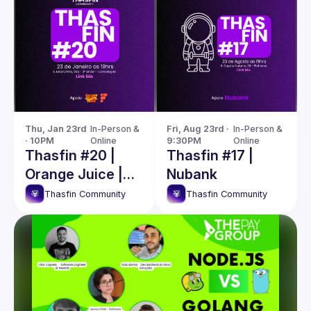
Thu, Jan 23rd 
In-Person & 
Fri, Aug 23rd · 
In-Person & 
· 10PM
Online
9:30PM
Online
Thasfin #20 |
Thasfin #17 |
Orange Juice |
Nubank
Fcamara
Thasfin Community
Thasfin Community