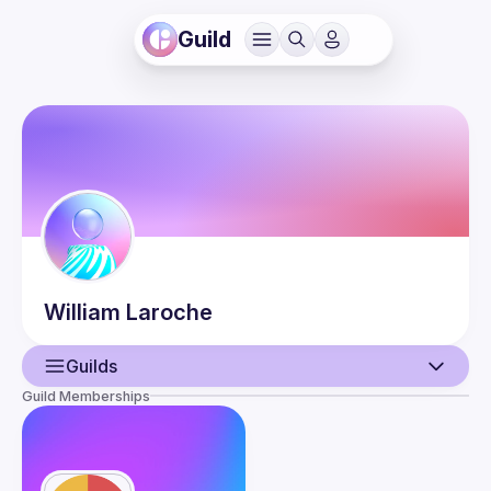
Guild
William
Laroche
Guilds
Guild Memberships
User
Events