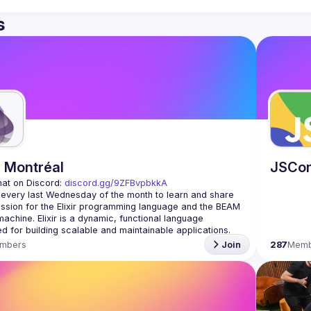
s
r Montréal
JSCo
hat on Discord: 
discord.gg/9ZFBvpbkkA
 every last Wednesday of the month to learn and share 
ssion for the Elixir programming language and the BEAM 
 machine. Elixir is a dynamic, functional language 
mbers
Join
287
Memb