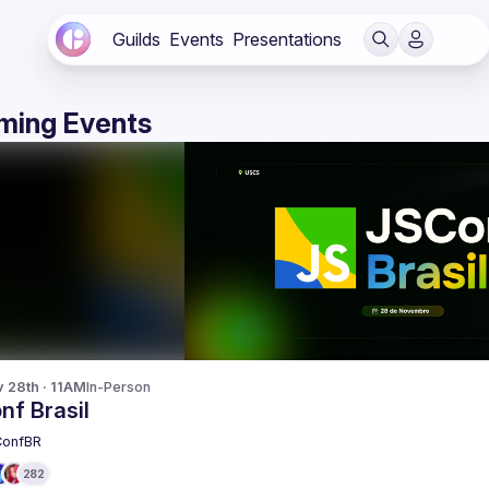
Guilds
Events
Presentations
ming Events
v 28th · 11AM
In-Person
nf Brasil
ConfBR
282