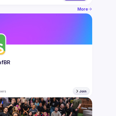
More
nfBR
ers
Join