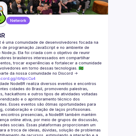
Network
BR
 é uma comunidade de desenvolvedores focada na 
m de programação JavaScript e no ambiente de 
Node.js. Ela foi criada com o objetivo de reunir 
ores brasileiros interessados em compartilhar 
ntos, trocar experiências e fortalecer a comunidade 
parte da nossa comunidade no Discord ->
iscord.gg/rbNpcCu4
dade NodeBR realiza diversos eventos e encontros 
ntes cidades do Brasil, promovendo palestras, 
, hackathons e outros tipos de atividades voltadas 
prendizado e o aprimoramento técnico dos 
ntes. Esses eventos são ótimas oportunidades para 
 encontros presenciais, a NodeBR também mantém 
nça online ativa, por meio de grupos de discussão, 
redes sociais. Essas plataformas proporcionam um 
ra a troca de ideias, dúvidas, solução de problemas 
ilhamento de recursos, estimulando a interação e a 