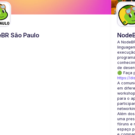
BR São Paulo
Node
A NodeBR
linguage
execução 
programad
conhecime
🟢 Faça 
https://d
A comuni
em difere
workshops
para o a
participa
Além dos
uma prese
fóruns e 
espaço pa
e compart