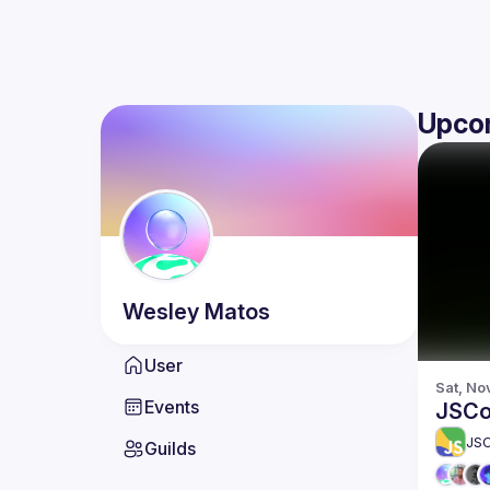
Upco
Wesley
Matos
User
Sat, No
Events
JSCo
JS
Guilds