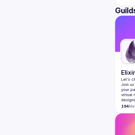
Guild
Elixi
Let's c
Join us
your pa
virtual
194
Me