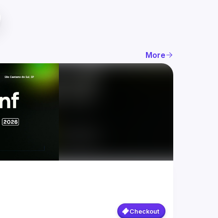
More
Checkout