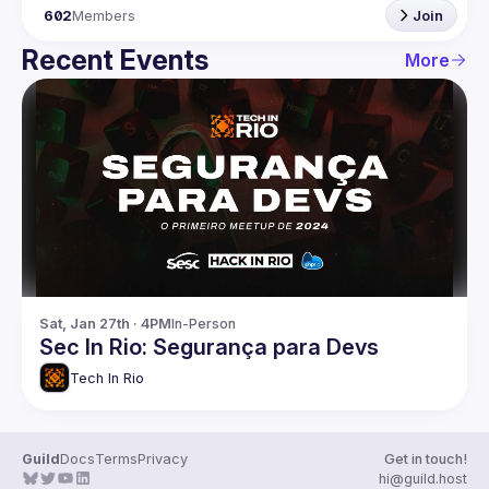
602
Members
Join
Recent Events
More
Sat, Jan 27th · 4PM
In-Person
Sec In Rio: Segurança para Devs
Tech In Rio
Guild
Docs
Terms
Privacy
Get in touch!
hi@guild.host