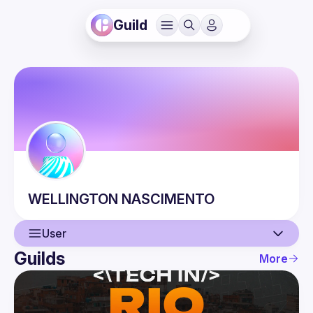
Guild
WELLINGTON
NASCIMENTO
User
Guilds
More
User
Events