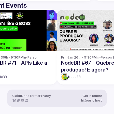
t Events
g 30th · 9:30PM
In-Person
Fri, Jan 26th · 9:30PM
In-Person 
R #71 - APIs Like a
NodeBR #67 - Quebre
!
produção! E agora?
deBR
NodeBR
Guild
Docs
Terms
Privacy
Get in touch!
hi@guild.host