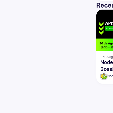
Recen
Fri, Au
NodeB
Boss
No