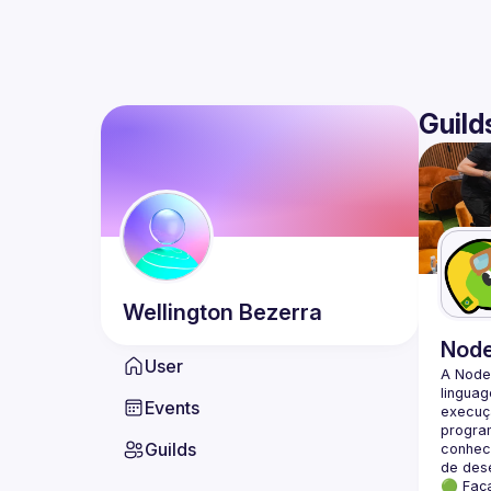
Guild
Wellington
Bezerra
Nod
User
A Node
lingua
Events
execuçã
program
Guilds
conheci
🟢 Faç