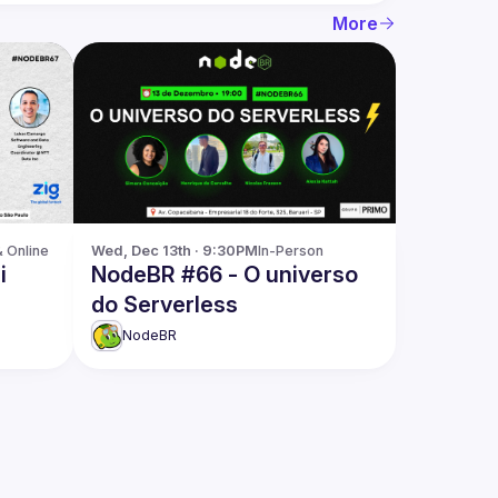
More
& Online
Wed, Dec 13th · 9:30PM
In-Person
i
NodeBR #66 - O universo
do Serverless
NodeBR