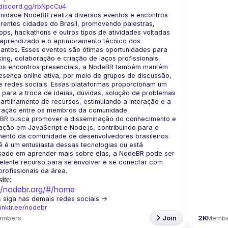
/discord.gg/rbNpcCu4
nidade NodeBR realiza diversos eventos e encontros 
rentes cidades do Brasil, promovendo palestras, 
ps, hackathons e outros tipos de atividades voltadas 
aprendizado e o aprimoramento técnico dos 
pantes. Esses eventos são ótimas oportunidades para 
os encontros presenciais, a NodeBR também mantém 
sença online ativa, por meio de grupos de discussão, 
e redes sociais. Essas plataformas proporcionam um 
para a troca de ideias, dúvidas, solução de problemas 
rtilhamento de recursos, estimulando a interação e a 
BR busca promover a disseminação do conhecimento e 
ção em JavaScript e Node.js, contribuindo para o 
ento da comunidade de desenvolvedores brasileiros. 
 é um entusiasta dessas tecnologias ou está 
ssado em aprender mais sobre elas, a NodeBR pode ser 
lente recurso para se envolver e se conectar com 
ite:
://nodebr.org/#/home
🟢  Nos siga nas demais redes sociais -> 
/linktr.ee/nodebr
embers
Join
2K
Membe