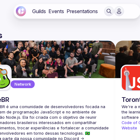
Guilds
Events
Presentations
s
Network
eBR
Toron
BR é uma comunidade de desenvolvedores focada na 
We're a n
gem de programação JavaScript e no ambiente de 
the learn
o Node.js. Ela foi criada com o objetivo de reunir 
adores brasileiros interessados em compartilhar 
Code of 
mentos, trocar experiências e fortalecer a comunidade 
Website
a parte da nossa comunidade no Discord ->