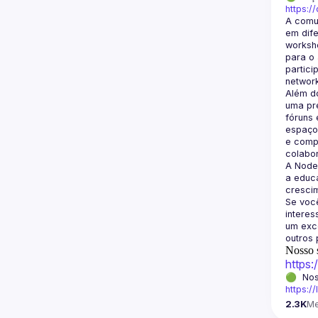
https:/
A comu
em dife
worksho
para o 
partici
Além d
uma pre
fóruns 
espaço 
e compa
A Node
a educa
crescim
Se você
intere
um exce
Nosso s
https
https:/
2.3K
M