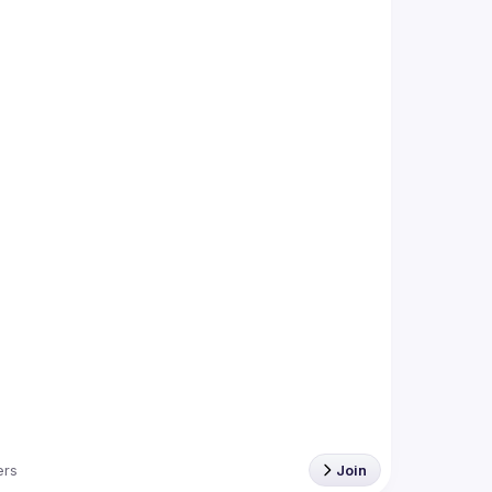
rs
Join