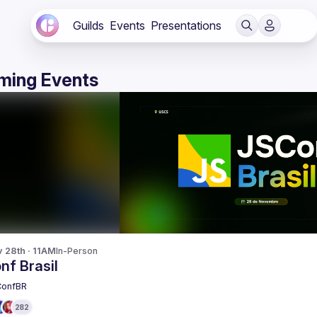
Guilds
Events
Presentations
ming Events
v 28th · 11AM
In-Person
nf Brasil
ConfBR
282