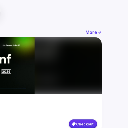
More
Checkout