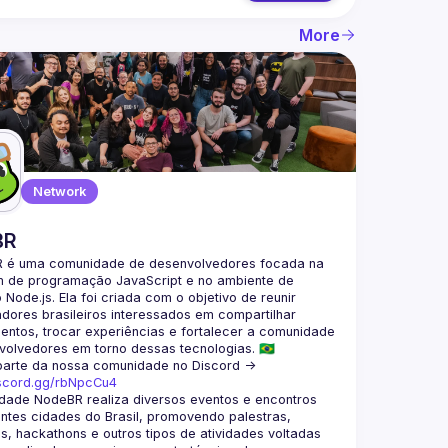
More
Network
BR
 é uma comunidade de desenvolvedores focada na 
m de programação JavaScript e no ambiente de 
Node.js. Ela foi criada com o objetivo de reunir 
ores brasileiros interessados em compartilhar 
ntos, trocar experiências e fortalecer a comunidade 
parte da nossa comunidade no Discord ->
iscord.gg/rbNpcCu4
dade NodeBR realiza diversos eventos e encontros 
ntes cidades do Brasil, promovendo palestras, 
, hackathons e outros tipos de atividades voltadas 