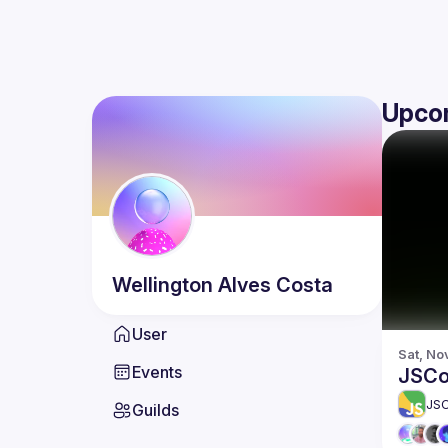
Upco
Wellington Alves
Costa
User
Sat, No
Events
JSCo
JS
Guilds