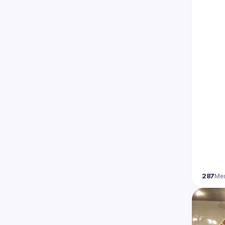
287
Me