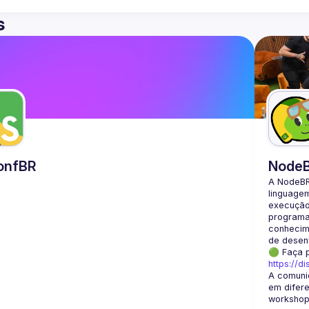
s
onfBR
Node
A NodeBR
linguage
execução 
programad
conhecime
🟢 Faça 
https://d
A comuni
em difere
workshops