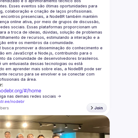
prendizado e o aprimoramento técnico dos 
ntes. Esses eventos são ótimas oportunidades para 
 encontros presenciais, a NodeBR também mantém 
nça online ativa, por meio de grupos de discussão, 
redes sociais. Essas plataformas proporcionam um 
ra a troca de ideias, dúvidas, solução de problemas 
ilhamento de recursos, estimulando a interação e a 
 busca promover a disseminação do conhecimento e 
o em JavaScript e Node.js, contribuindo para o 
to da comunidade de desenvolvedores brasileiros. 
 um entusiasta dessas tecnologias ou está 
ado em aprender mais sobre elas, a NodeBR pode ser 
nte recurso para se envolver e se conectar com 
e:
/nodebr.org/#/home
🟢  Nos siga nas demais redes sociais -> 
nktr.ee/nodebr
bers
Join