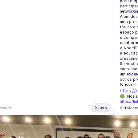
para o a
participa
Além dos
uma prese
fóruns e 
espaço pa
e compart
A NodeBR
a educaçã
crescimen
Se você é
interess
um excele
Nosso sit
https:/
https://li
mbers
Join
2.3K
Mem