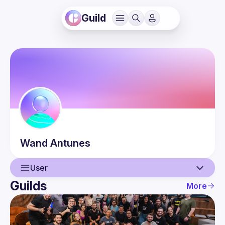
Guild
Wand
Antunes
User
Guilds
More
User
Guilds