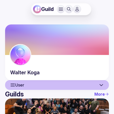
Guild
Walter
Koga
User
Guilds
More
User
Guilds