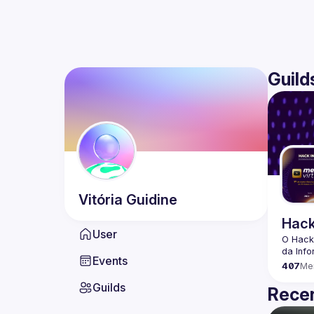
Guild
Vitória
Guidine
Hack
User
O Hack
Events
407
Me
Guilds
Recen