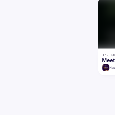
Thu, Se
Meet
Hac